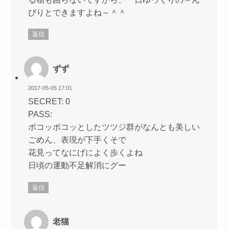
びりとできますよね～＾＾
返信
ずず
2017-05-05 17:01
SECRET: 0
PASS:
ボコッボコッとしたツツジ群がなんとも美しい
ごめん、表現が下手くそで
花見ってなにげによく歩くよね
日頃の運動不足解消にグー
返信
老猫