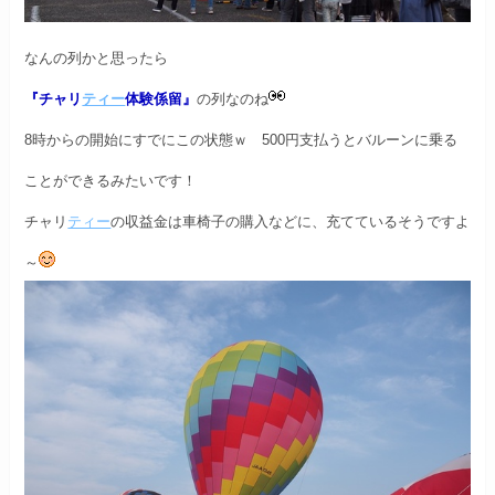
なんの列かと思ったら
『チャリ
ティー
体験係留』
の列なのね
8時からの開始にすでにこの状態ｗ
500円支払うとバルーンに
乗る
ことができるみたいです！
チャリ
ティー
の収益金は車椅子の購入などに、
充てているそうですよ
～