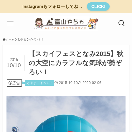
Instagramもフォローしてね→
CLICK!
ホーム
とやま
イベント
【スカイフェスとなみ2015】秋
2015
の大空にカラフルな気球が勢ぞ
10/10
ろい！
広告
2015-10-10
2020-02-06
とやま
イベント