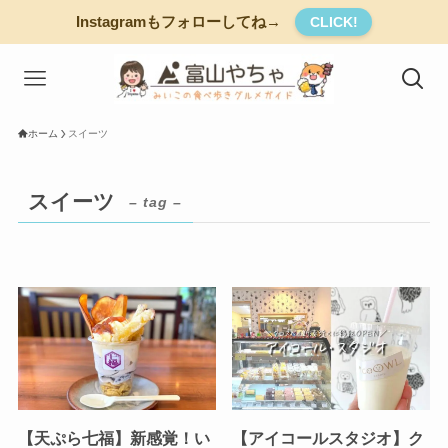
Instagramもフォローしてね→
CLICK!
ホーム
スイーツ
スイーツ
– tag –
【天ぷら七福】新感覚！い
【アイコールスタジオ】ク