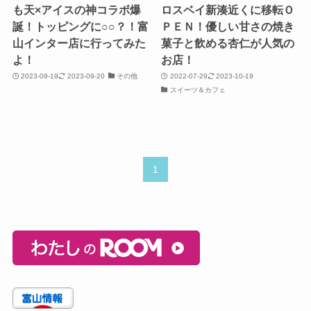
も天×アイスの神コラボ爆
ロスベイ新湊近くに移転Ｏ
誕！トッピングに○○？！富
ＰＥＮ！優しい甘さの焼き
山インター店に行ってみた
菓子と飲める杏仁が人気の
よ！
お店！
2023-09-19
2023-09-20
その他
2022-07-29
2023-10-19
スイーツ＆カフェ
1