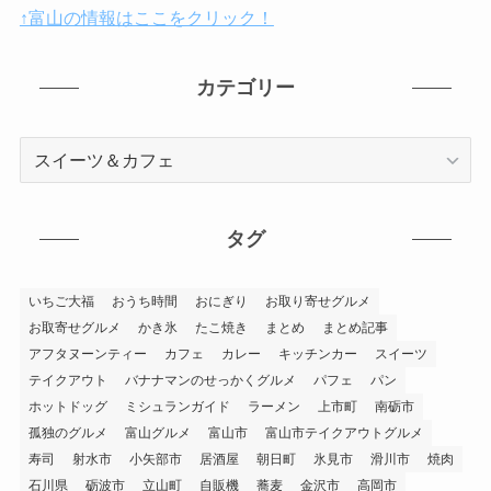
↑富山の情報はここをクリック！
カテゴリー
カ
テ
ゴ
リ
タグ
ー
いちご大福
おうち時間
おにぎり
お取り寄せグルメ
お取寄せグルメ
かき氷
たこ焼き
まとめ
まとめ記事
アフタヌーンティー
カフェ
カレー
キッチンカー
スイーツ
テイクアウト
バナナマンのせっかくグルメ
パフェ
パン
ホットドッグ
ミシュランガイド
ラーメン
上市町
南砺市
孤独のグルメ
富山グルメ
富山市
富山市テイクアウトグルメ
寿司
射水市
小矢部市
居酒屋
朝日町
氷見市
滑川市
焼肉
石川県
砺波市
立山町
自販機
蕎麦
金沢市
高岡市