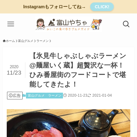
Instagramもフォローしてね→
CLICK!
ホーム
富山グルメ
ラーメン
【氷見牛しゃぶしゃぶラーメン
@麺屋いく蔵】超贅沢な一杯！
2020
11/23
ひみ番屋街のフードコートで堪
能してきたよ！
広告
2020-11-23
2021-01-04
富山グルメ
ラーメン