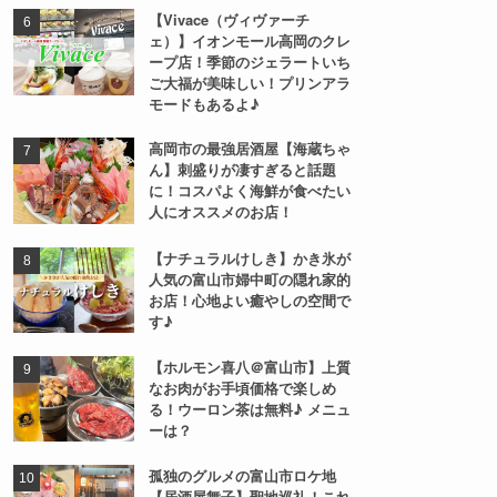
【Vivace（ヴィヴァーチ
ェ）】イオンモール高岡のクレ
ープ店！季節のジェラートいち
ご大福が美味しい！プリンアラ
モードもあるよ♪
高岡市の最強居酒屋【海蔵ちゃ
ん】刺盛りが凄すぎると話題
に！コスパよく海鮮が食べたい
人にオススメのお店！
【ナチュラルけしき】かき氷が
人気の富山市婦中町の隠れ家的
お店！心地よい癒やしの空間で
す♪
【ホルモン喜八＠富山市】上質
なお肉がお手頃価格で楽しめ
る！ウーロン茶は無料♪ メニュ
ーは？
孤独のグルメの富山市ロケ地
【居酒屋舞子】聖地巡礼！これ