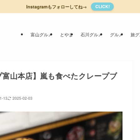
Instagramもフォローしてね→
CLICK!
富山グルメ
とやま
石川グルメ
グルメ
旅グ
プ富山本店】嵐も食べたクレープブ
1-13
2025-02-03