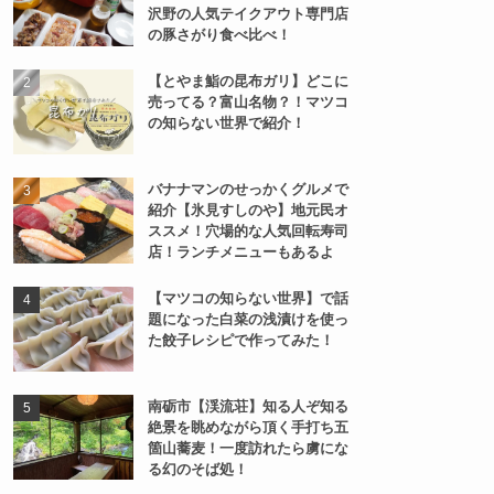
沢野の人気テイクアウト専門店
の豚さがり食べ比べ！
【とやま鮨の昆布ガリ】どこに
売ってる？富山名物？！マツコ
の知らない世界で紹介！
バナナマンのせっかくグルメで
紹介【氷見すしのや】地元民オ
ススメ！穴場的な人気回転寿司
店！ランチメニューもあるよ
【マツコの知らない世界】で話
題になった白菜の浅漬けを使っ
た餃子レシピで作ってみた！
南砺市【渓流荘】知る人ぞ知る
絶景を眺めながら頂く手打ち五
箇山蕎麦！一度訪れたら虜にな
る幻のそば処！