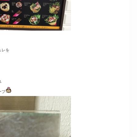
ュレを
れ
ープ