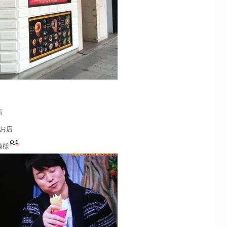
店
お店
模様