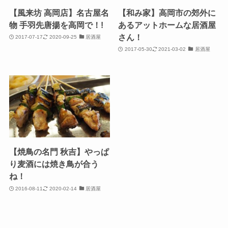
【風来坊 高岡店】名古屋名
【和み家】高岡市の郊外に
物 手羽先唐揚を高岡で！!
あるアットホームな居酒屋
さん！
2017-07-17
2020-09-25
居酒屋
2017-05-30
2021-03-02
居酒屋
【焼鳥の名門 秋吉】やっぱ
り麦酒には焼き鳥が合う
ね！
2016-08-11
2020-02-14
居酒屋