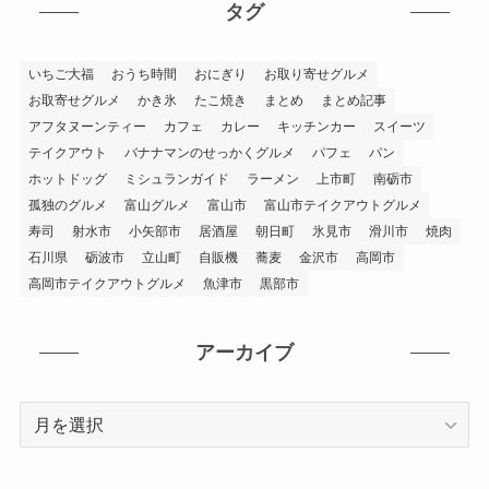
リ
タグ
ー
いちご大福
おうち時間
おにぎり
お取り寄せグルメ
お取寄せグルメ
かき氷
たこ焼き
まとめ
まとめ記事
アフタヌーンティー
カフェ
カレー
キッチンカー
スイーツ
テイクアウト
バナナマンのせっかくグルメ
パフェ
パン
ホットドッグ
ミシュランガイド
ラーメン
上市町
南砺市
孤独のグルメ
富山グルメ
富山市
富山市テイクアウトグルメ
寿司
射水市
小矢部市
居酒屋
朝日町
氷見市
滑川市
焼肉
石川県
砺波市
立山町
自販機
蕎麦
金沢市
高岡市
高岡市テイクアウトグルメ
魚津市
黒部市
アーカイブ
ア
ー
カ