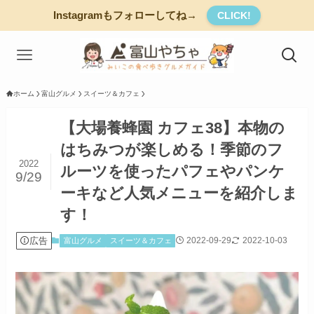
Instagramもフォローしてね→
CLICK!
ホーム
富山グルメ
スイーツ＆カフェ
【大場養蜂園 カフェ38】本物の
はちみつが楽しめる！季節のフ
2022
ルーツを使ったパフェやパンケ
9/29
ーキなど人気メニューを紹介しま
す！
広告
2022-09-29
2022-10-03
富山グルメ
スイーツ＆カフェ