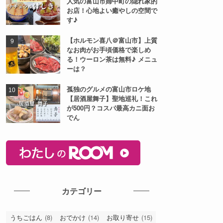
人気の富山市婦中町の隠れ家的
お店！心地よい癒やしの空間で
す♪
【ホルモン喜八＠富山市】上質
なお肉がお手頃価格で楽しめ
る！ウーロン茶は無料♪ メニュ
ーは？
孤独のグルメの富山市ロケ地
【居酒屋舞子】聖地巡礼！これ
が500円？コスパ最高カニ面お
でん
カテゴリー
うちごはん
(8)
おでかけ
(14)
お取り寄せ
(15)