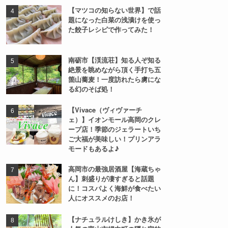
【マツコの知らない世界】で話
題になった白菜の浅漬けを使っ
た餃子レシピで作ってみた！
南砺市【渓流荘】知る人ぞ知る
絶景を眺めながら頂く手打ち五
箇山蕎麦！一度訪れたら虜にな
る幻のそば処！
【Vivace（ヴィヴァーチ
ェ）】イオンモール高岡のクレ
ープ店！季節のジェラートいち
ご大福が美味しい！プリンアラ
モードもあるよ♪
高岡市の最強居酒屋【海蔵ちゃ
ん】刺盛りが凄すぎると話題
に！コスパよく海鮮が食べたい
人にオススメのお店！
【ナチュラルけしき】かき氷が