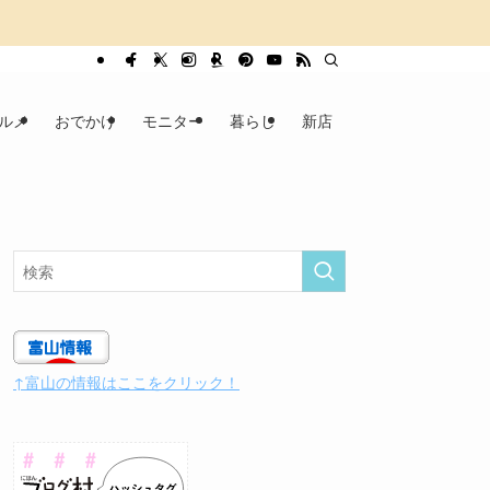
ルメ
おでかけ
モニター
暮らし
新店
↑富山の情報はここをクリック！