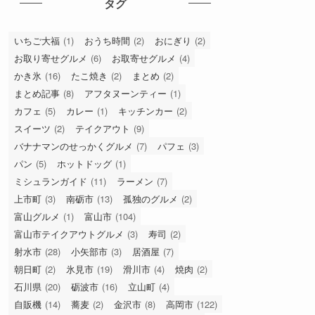
タグ
いちご大福
(1)
おうち時間
(2)
おにぎり
(2)
お取り寄せグルメ
(6)
お取寄せグルメ
(4)
かき氷
(16)
たこ焼き
(2)
まとめ
(2)
まとめ記事
(8)
アフタヌーンティー
(1)
カフェ
(5)
カレー
(1)
キッチンカー
(2)
スイーツ
(2)
テイクアウト
(9)
バナナマンのせっかくグルメ
(7)
パフェ
(3)
パン
(5)
ホットドッグ
(1)
ミシュランガイド
(11)
ラーメン
(7)
上市町
(3)
南砺市
(13)
孤独のグルメ
(2)
富山グルメ
(1)
富山市
(104)
富山市テイクアウトグルメ
(3)
寿司
(2)
射水市
(28)
小矢部市
(3)
居酒屋
(7)
朝日町
(2)
氷見市
(19)
滑川市
(4)
焼肉
(2)
石川県
(20)
砺波市
(16)
立山町
(4)
自販機
(14)
蕎麦
(2)
金沢市
(8)
高岡市
(122)