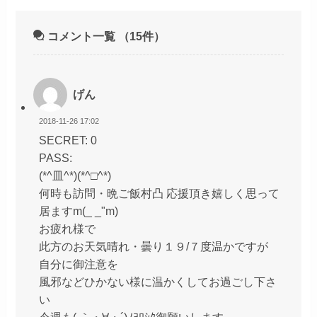
コメント一覧
（15件）
げん
2018-11-26 17:02
SECRET: 0
PASS:
(*^皿^*)(*^□^*)
何時も訪問・晩ご飯村凸 応援頂き嬉しく思って
居ますm(_ _"m)
お疲れ様で
此方のお天気晴れ・曇り１９/７度温かですが
自分に御注意を
風邪などひかない様に温かくしてお過ごし下さ
い
今週も( ｀・∀・´)ﾉﾖﾛｼｸ御願いします