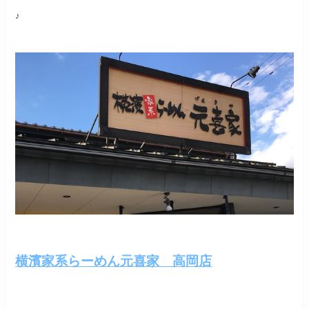
♪
横濱家系らーめん元喜家 高岡店