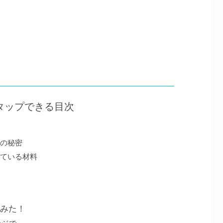
タップできる目次
さの秘密
れている材料
てみた！
ンジで