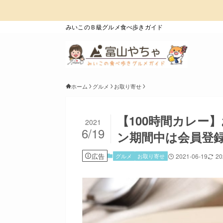
みいこのＢ級グルメ食べ歩きガイド
ホーム
グルメ
お取り寄せ
【100時間カレー
2021
6/19
ン期間中は会員登録
広告
グルメ
お取り寄せ
2021-06-19
20