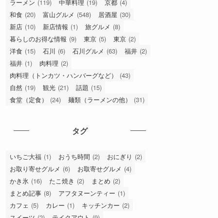
ラーメン
(119)
中華料理
(19)
京都
(4)
和食
(20)
富山グルメ
(548)
居酒屋
(30)
新店
(10)
新店情報
(1)
旅グルメ
(8)
暮らしのお得な情報
(9)
東京
(5)
東京
(2)
洋食
(15)
石川
(6)
石川グルメ
(63)
福井
(2)
福井
(1)
肉料理
(2)
肉料理（トンカツ・ハンバーグなど）
(43)
自然
(19)
観光
(21)
話題
(15)
食堂（定食）
(24)
麺類（ラーメンの他）
(31)
タグ
いちご大福
(1)
おうち時間
(2)
おにぎり
(2)
お取り寄せグルメ
(6)
お取寄せグルメ
(4)
かき氷
(16)
たこ焼き
(2)
まとめ
(2)
まとめ記事
(8)
アフタヌーンティー
(1)
カフェ
(5)
カレー
(1)
キッチンカー
(2)
スイーツ
(2)
テイクアウト
(9)