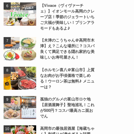
【Vivace（ヴィヴァーチ
ェ）】イオンモール高岡のクレ
ープ店！季節のジェラートいち
ご大福が美味しい！プリンアラ
モードもあるよ♪
【木津のこうちゃん＠高岡市木
津】え？こんな場所に？コスパ
良くて満足できる隠れ家的な美
味しいお寿司屋さん！
【ホルモン喜八＠富山市】上質
なお肉がお手頃価格で楽しめ
る！ウーロン茶は無料♪ メニュ
ーは？
孤独のグルメの富山市ロケ地
【居酒屋舞子】聖地巡礼！これ
が500円？コスパ最高カニ面お
でん
高岡市の最強居酒屋【海蔵ちゃ
ん】刺盛りが凄すぎると話題