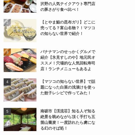
沢野の人気テイクアウト専門店
の豚さがり食べ比べ！
【とやま鮨の昆布ガリ】どこに
売ってる？富山名物？！マツコ
の知らない世界で紹介！
バナナマンのせっかくグルメで
紹介【氷見すしのや】地元民オ
ススメ！穴場的な人気回転寿司
店！ランチメニューもあるよ
【マツコの知らない世界】で話
題になった白菜の浅漬けを使っ
た餃子レシピで作ってみた！
南砺市【渓流荘】知る人ぞ知る
絶景を眺めながら頂く手打ち五
箇山蕎麦！一度訪れたら虜にな
る幻のそば処！