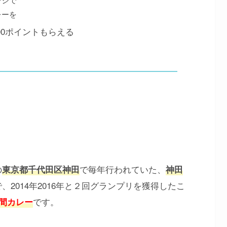
レーを
00ポイントもらえる
の
で毎年行われていた、
東京都千代田区神田
神田
、2014年2016年と２回グランプリを獲得したこ
です。
時間カレー