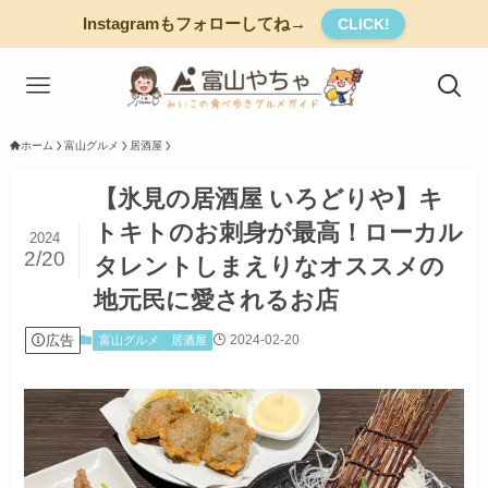
Instagramもフォローしてね→
CLICK!
ホーム
富山グルメ
居酒屋
【氷見の居酒屋 いろどりや】キ
トキトのお刺身が最高！ローカル
2024
2/20
タレントしまえりなオススメの
地元民に愛されるお店
広告
2024-02-20
富山グルメ
居酒屋