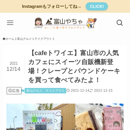
Instagramもフォローしてね→
CLICK!
ホーム
富山グルメ
テイクアウト
【cafeトワイエ】富山市の人気
カフェにスイーツ自販機新登
2021
12/14
場！クレープとパウンドケーキ
を買って食べてみたよ！
広告
2021-12-14
2021-12-15
富山グルメ
テイクアウト