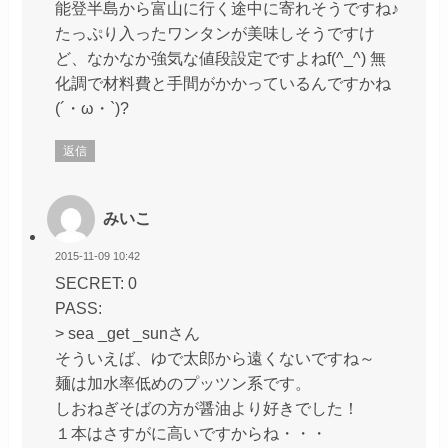
能登半島から富山に行く途中に寄れそうですね♪
たっぷり入ったワンタンが美味しそうですけ
ど、なかなか強気な値段設定ですよねf(^_^) 無
化調で材料費と手間がかかっているんですかね
(´・ω・`)?
返信
みいこ
2015-11-09 10:42
SECRET: 0
PASS:
> sea _get _sunさん
そういえば、ゆで太郎から遠くないですね～
麺は加水率低めのプッツン系です。
しおねぎそばの方が醤油より好きでした！
１本はさすがに高いですからね・・・