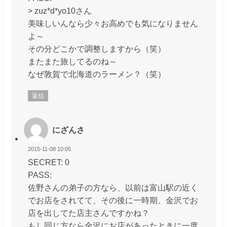
> zuz*d*yo10さん
美味しいんなら少々お高めでも気になりません
よ～
その分どこかで調整しますから（笑）
またまた旅してるのね～
なぜ敦賀で北海道のラーメン？（笑）
返信
にざんさ
2015-11-08 10:05
SECRET: 0
PASS:
佐野さんの弟子の方なら、以前は富山駅の近く
でお店をされてて、その後に一時期、金沢でお
店を出してた店主さんですかね？
もし同じ方なら金沢にお店があったときに一度