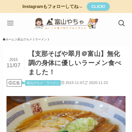
Instagramもフォローしてね→
CLICK!
ホーム
富山グルメ
ラーメン
【支那そばや翠月＠富山】無化
2015
調の身体に優しいラーメン食べ
11/07
ました！
広告
2015-11-07
2020-11-23
富山グルメ
ラーメン