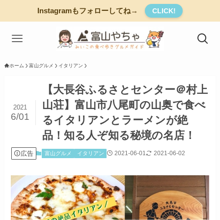
Instagramもフォローしてね→
CLICK!
ホーム
富山グルメ
イタリアン
【大長谷ふるさとセンター＠村上
山荘】富山市八尾町の山奥で食べ
2021
6/01
るイタリアンとラーメンが絶
品！知る人ぞ知る秘境の名店！
広告
2021-06-01
2021-06-02
富山グルメ
イタリアン