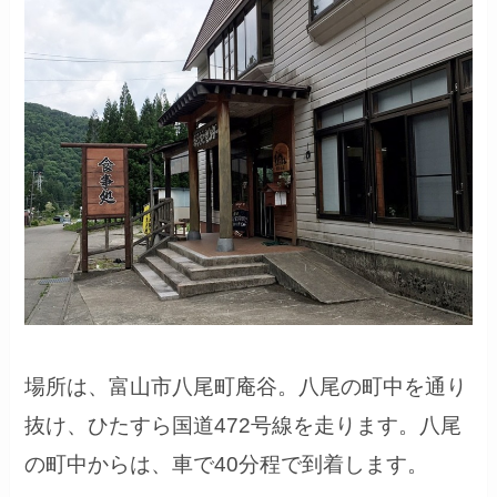
場所は、富山市八尾
町庵谷
。八尾の町中を通り
抜け、ひたすら国道472号線を走ります。八尾
の町中からは、車で40分程で到着します。