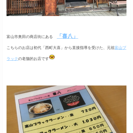
「喜八」
富山市奥田の商店街にある
こちらのお店は初代「西町大喜」から直接指導を受けた、
元祖
富山ブ
ラック
の老舗的お店です