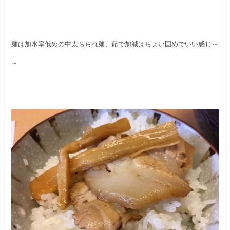
麺は加水率低めの中太ちぢれ麺、
茹で加減はちょい固めでいい感じ～
～