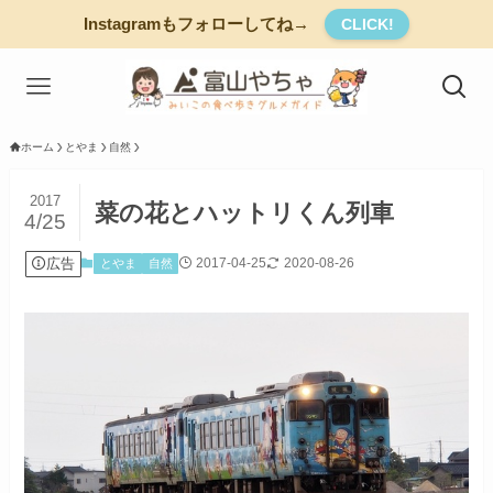
Instagramもフォローしてね→
CLICK!
ホーム
とやま
自然
2017
菜の花とハットリくん列車
4/25
広告
2017-04-25
2020-08-26
とやま
自然