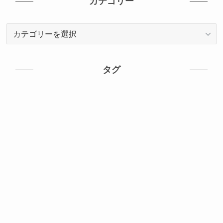
カテゴリー
カ
テ
ゴ
リ
タグ
ー
いちご大福
おうち時間
おにぎり
お取り寄せグルメ
お取寄せグルメ
かき氷
たこ焼き
まとめ
まとめ記事
アフタヌーンティー
カフェ
カレー
キッチンカー
スイーツ
テイクアウト
バナナマンのせっかくグルメ
パフェ
パン
ホットドッグ
ミシュランガイド
ラーメン
上市町
南砺市
孤独のグルメ
富山グルメ
富山市
富山市テイクアウトグルメ
寿司
射水市
小矢部市
居酒屋
朝日町
氷見市
滑川市
焼肉
石川県
砺波市
立山町
自販機
蕎麦
金沢市
高岡市
高岡市テイクアウトグルメ
魚津市
黒部市