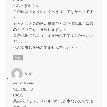
> みさき爺さん
この日はあまり山がくっきりしてなかったです
～
もっとお天気の良い昼間だとコラボ写真、普通
のカメラでも十分撮れますよ～
菜の花畑にちょうちょが飛んでてほしかったけ
ど。。。
へんな虫しか飛んでませんでした・・・
返信
シゲ
2017-04-26 12:11
SECRET: 0
PASS:
菜の花フェスティバルは行った事ないんですよ
ね(>_<)