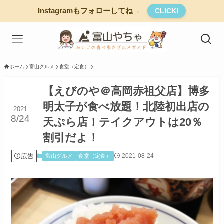
Instagramもフォローしてね→
CLICK!
ホーム
富山グルメ
食堂（定食）
【えびのや＠高岡赤祖父店】博多
明太子が食べ放題！北陸初出店の
2021
8/24
天ぷら店！テイクアウトは20％
割引だよ！
広告
2021-08-24
富山グルメ
食堂（定食）