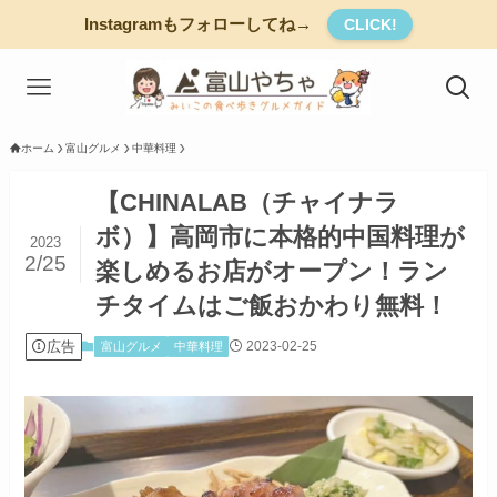
Instagramもフォローしてね→
CLICK!
ホーム
富山グルメ
中華料理
【CHINALAB（チャイナラ
ボ）】高岡市に本格的中国料理が
2023
2/25
楽しめるお店がオープン！ラン
チタイムはご飯おかわり無料！
広告
2023-02-25
富山グルメ
中華料理