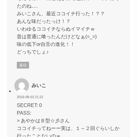
たのね….
みいこさん、最近ココイチ行った！？？
あんな味だったっけ！？
いわゆるココイチならぬイマイチｗ
昔は普通に喰ったんだけどなぁ(=_=)
味の低下or自舌の進化！！
どっちでしょ♪
返信
みいこ
2016-08-03 21:22
SECRET: 0
PASS:
> あやかはＢ型☆彡さん
ココイチってねーー実は、１～２回ぐらいしか
行ったことないのｗ