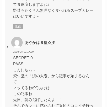
て食欲増しますよね♪
野菜もたくさん無理なく食べれるスープカレー
はいいですよ～
返信
あやかはＢ型☆彡
2016-08-02 17:29
SECRET: 0
PASS:
こんにちゎ～
資生堂の「涙の太陽」から記事が始まるなん
て…..
ノッてるね(^^)あはは
この記事ね～～～～～
先日、読み逃げしたんよ！！
そんでカレ－に感化されて近所のココイチ行っ