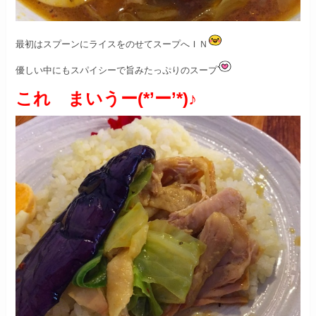
最初はスプーンにライスをのせて
スープへＩＮ
優しい中にもスパイシーで旨みたっぷりのスープ
これ まいうー(*’ー’*)♪